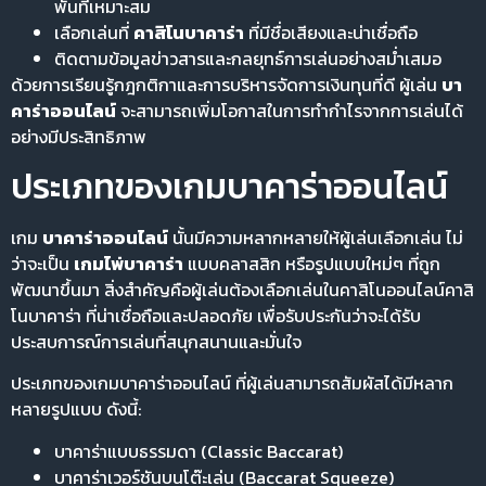
พันที่เหมาะสม
เลือกเล่นที่
คาสิโนบาคาร่า
ที่มีชื่อเสียงและน่าเชื่อถือ
ติดตามข้อมูลข่าวสารและกลยุทธ์การเล่นอย่างสม่ำเสมอ
ด้วยการเรียนรู้กฎกติกาและการบริหารจัดการเงินทุนที่ดี ผู้เล่น
บา
คาร่าออนไลน์
จะสามารถเพิ่มโอกาสในการทำกำไรจากการเล่นได้
อย่างมีประสิทธิภาพ
ประเภทของเกมบาคาร่าออนไลน์
เกม
บาคาร่าออนไลน์
นั้นมีความหลากหลายให้ผู้เล่นเลือกเล่น ไม่
ว่าจะเป็น
เกมไพ่บาคาร่า
แบบคลาสสิก หรือรูปแบบใหม่ๆ ที่ถูก
พัฒนาขึ้นมา สิ่งสำคัญคือผู้เล่นต้องเลือกเล่นในคาสิโนออนไลน์คาสิ
โนบาคาร่า ที่น่าเชื่อถือและปลอดภัย เพื่อรับประกันว่าจะได้รับ
ประสบการณ์การเล่นที่สนุกสนานและมั่นใจ
ประเภทของเกมบาคาร่าออนไลน์ ที่ผู้เล่นสามารถสัมผัสได้มีหลาก
หลายรูปแบบ ดังนี้:
บาคาร่าแบบธรรมดา (Classic Baccarat)
บาคาร่าเวอร์ชันบนโต๊ะเล่น (Baccarat Squeeze)