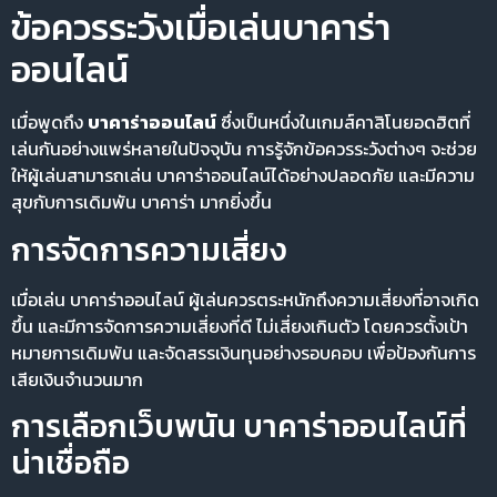
ข้อควรระวังเมื่อเล่นบาคาร่า
ออนไลน์
เมื่อพูดถึง
บาคาร่าออนไลน์
ซึ่งเป็นหนึ่งในเกมส์คาสิโนยอดฮิตที่
เล่นกันอย่างแพร่หลายในปัจจุบัน การรู้จักข้อควรระวังต่างๆ จะช่วย
ให้ผู้เล่นสามารถเล่น บาคาร่าออนไลน์ได้อย่างปลอดภัย และมีความ
สุขกับการเดิมพัน บาคาร่า มากยิ่งขึ้น
การจัดการความเสี่ยง
เมื่อเล่น บาคาร่าออนไลน์ ผู้เล่นควรตระหนักถึงความเสี่ยงที่อาจเกิด
ขึ้น และมีการจัดการความเสี่ยงที่ดี ไม่เสี่ยงเกินตัว โดยควรตั้งเป้า
หมายการเดิมพัน และจัดสรรเงินทุนอย่างรอบคอบ เพื่อป้องกันการ
เสียเงินจำนวนมาก
การเลือกเว็บพนัน บาคาร่าออนไลน์ที่
น่าเชื่อถือ