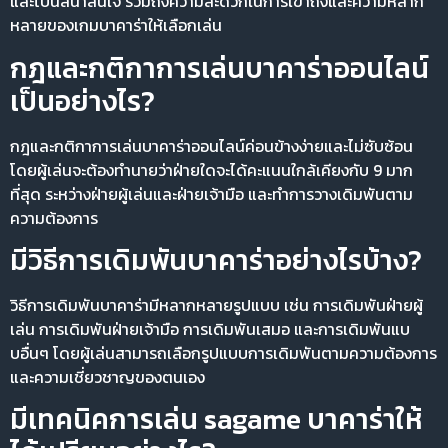
และโบนัสน่าสนใจ รวมถึงความสะดวกในการเข้าถึงและความหลาก
หลายของเกมบาคาร่าให้เลือกเล่น
กฎและกติกาการเล่นบาคาร่าออนไลน์
เป็นอย่างไร?
กฎและกติกาการเล่นบาคาร่าออนไลน์ค่อนข้างง่ายและไม่ซับซ้อน
โดยผู้เล่นจะต้องทำนายว่าฝ่ายใดจะได้คะแนนใกล้เคียงกับ 9 มาก
ที่สุด ระหว่างฝ่ายผู้เล่นและฝ่ายเจ้ามือ และทำการวางเดิมพันตาม
ความต้องการ
มีวิธีการเดิมพันบาคาร่าอย่างไรบ้าง?
วิธีการเดิมพันบาคาร่ามีหลากหลายรูปแบบ เช่น การเดิมพันฝ่ายผู้
เล่น การเดิมพันฝ่ายเจ้ามือ การเดิมพันเสมอ และการเดิมพันแบ
บอื่นๆ โดยผู้เล่นสามารถเลือกรูปแบบการเดิมพันตามความต้องการ
และความเชี่ยวชาญของตนเอง
มีเทคนิคการเล่น sagame บาคาร่าให้