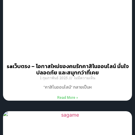
saเว็บตรง – โอกาสใหม่ของคนรักคาสิโนออนไลน์ มั่นใจ
ปลอดภัย และสนุกกว่าที่เคย
1 กุมภาพันธ์ 2025
ไม่มีความเห็น
“คาสิโนออนไลน์” กลายเป็นห
Read More »