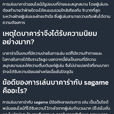
การเล่นบาคาร่าออนไลน์มีรูปแบบที่ง่ายและสนุกสนาน โดยผู้เล่นจะ
ต้องทำนายว่าฝ่ายใดจะได้คะแนนรวมใกล้เคียงกับ 9 มากที่สุด
ระหว่างฝ่ายผู้เล่นและฝ่ายเจ้ามือ ซึ่งผู้เล่นสามารถวางเดิมพันได้ตาม
ความต้องการ
เหตุใดบาคาร่าจึงได้รับความนิยม
อย่างมาก?
บาคาร่าเป็นเกมที่มีความง่ายในการเล่น แต่ก็มีความท้าทายและ
โอกาสในการได้รับรางวัลสูง นอกจากนี้ยังเป็นเกมที่มีความ
สนุกสนานและให้ความตื่นเต้นแก่ผู้เล่น จึงไม่น่าแปลกใจที่เกมบาคา
ร่าจะได้รับความนิยมอย่างต่อเนื่องในปัจจุบัน
ข้อดีของการเล่นบาคาร่ากับ sagame
คืออะไร?
การเล่นบาคาร่ากับ sagame มีข้อดีหลายประการ เช่น เป็นเว็บไซต์
พนันออนไลน์ที่ได้รับความไว้วางใจจากผู้เล่นจำนวนมาก มีโปรโมชั่น