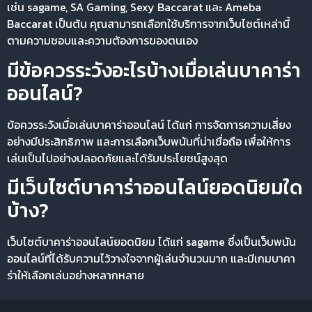
เช่น sagame, SA Gaming, Sexy Baccarat และ Ameba
Baccarat เป็นต้น คุณสามารถเลือกใช้บริการจากเว็บไซต์เหล่านี้
ตามความชอบและความต้องการของตนเอง
มีข้อควรระวังอะไรบ้างเมื่อเล่นบาคาร่า
ออนไลน์?
ข้อควรระวังเมื่อเล่นบาคาร่าออนไลน์ ได้แก่ การจัดการความเสี่ยง
อย่างมีประสิทธิภาพ และการเลือกเว็บพนันที่น่าเชื่อถือ เพื่อให้การ
เล่นเป็นไปอย่างปลอดภัยและได้รับประโยชน์สูงสุด
มีเว็บไซต์บาคาร่าออนไลน์ยอดนิยมใด
บ้าง?
เว็บไซต์บาคาร่าออนไลน์ยอดนิยม ได้แก่ sagame ซึ่งเป็นเว็บพนัน
ออนไลน์ที่ได้รับความไว้วางใจจากผู้เล่นจำนวนมาก และมีเกมบาคา
ร่าให้เลือกเล่นอย่างหลากหลาย