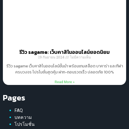
รีวิว sagame: เว็บคาสิโนออนไลน์ยอดนิยม
19 กันยายน 2024
ไม่มีความเห็น
รีวิว sagame เว็บคาสิโนออนไลน์ชั้นนำ พร้อมเกมสล็อต บาคาร่า และกีฬา
ครบวงจร โปรโมชั่นสุดคุ้ม ฝาก-ถอนรวดเร็ว ปลอดภัย 100%
Read More »
Pages
FAQ
บทความ
โปรโมชั่น