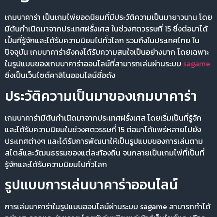
เกมบาคาร่า เป็นเกมไพ่ยอดนิยมที่มีประวัติความเป็นมายาวนาน โดย
มีต้นกำเนิดมาจากประเทศฝรั่งเศส ในช่วงศตวรรษที่ 15 ซึ่งต่อมาได้
เป็นที่รู้จักและได้รับความนิยมไปทั่วโลก รวมถึงในประเทศไทย ใน
ปัจจุบัน เกมบาคาร่ายังคงได้รับความสนใจเป็นอย่างมาก โดยเฉพาะ
ในรูปแบบของเกมบาคาร่าออนไลน์ที่สามารถเล่นผ่านระบบ
sagame
ซึ่งเป็นเว็บไซต์คาสิโนออนไลน์ชื่อดัง
ประวัติความเป็นมาของเกมบาคาร่า
เกมบาคาร่ามีต้นกำเนิดมาจากประเทศฝรั่งเศส โดยเริ่มเป็นที่รู้จัก
และได้รับความนิยมในช่วงศตวรรษที่ 15 ต่อมาได้แพร่หลายไปยัง
ประเทศต่างๆ และได้รับการพัฒนาให้เป็นรูปแบบของการเล่นตาม
สไตล์และวัฒนธรรมของแต่ละท้องถิ่น จนกลายเป็นเกมไพ่ที่เป็นที่
รู้จักและได้รับความนิยมไปทั่วโลก
รูปแบบการเล่นบาคาร่าออนไลน์
การเล่นบาคาร่าในรูปแบบออนไลน์ผ่านระบบ sagame สามารถทำได้