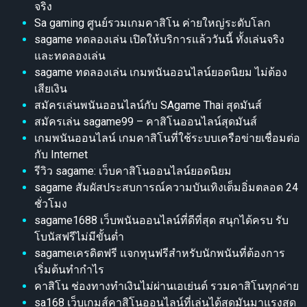
จริง
Sa gaming ศูนย์รวมเกมคาสิโน ค่ายใหญ่ระดับโลก
sagame ทดลองเล่น เปิดให้บริการแล้ววันนี้ ทั้งเล่นจริง
และทดลองเล่น
sagame ทดลองเล่น เกมพนันออนไลน์ยอดนิยม ไม่ต้อง
เสียเงิน
สมัครเล่นพนันออนไลน์กับ SAgame Thai สุดมันส์
สมัครเล่น sagame99 – คาสิโนออนไลน์สุดมันส์
เกมพนันออนไลน์ เกมคาสิโนที่ใช้ระบบเครือข่ายเชื่อมต่อ
กับ Internet
รีวิว sagame: เว็บคาสิโนออนไลน์ยอดนิยม
sagame สัมผัสประสบการณ์ความบันเทิงเต็มอิ่มตลอด 24
ชั่วโมง
sagame1688 เว็บพนันออนไลน์ที่ดีที่สุด สนุกได้ครบ รับ
โบนัสฟรีไม่มีขั้นต่ำ
sagameเครดิตฟรี แจกทุนฟรีสำหรับนักพนันที่ต้องการ
เริ่มต้นทำกำไร
คาสิโน ช่องทางทำเงินไม่ผ่านเอเย่นต์ รวมคาสิโนทุกค่าย
sa168 เว็บเกมส์คาสิโนออนไลน์ที่เล่นได้สุดมันมาแรงสุด