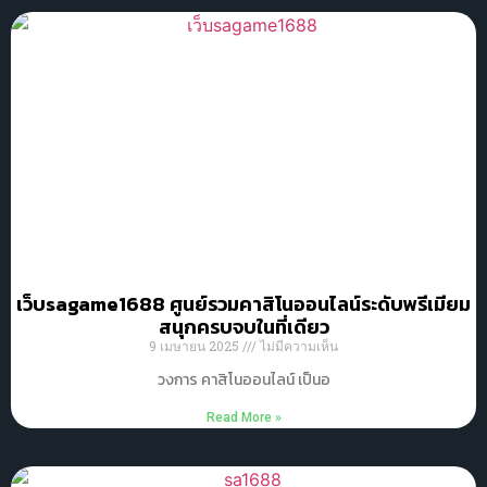
เว็บsagame1688 ศูนย์รวมคาสิโนออนไลน์ระดับพรีเมียม
สนุกครบจบในที่เดียว
9 เมษายน 2025
ไม่มีความเห็น
วงการ คาสิโนออนไลน์ เป็นอ
Read More »