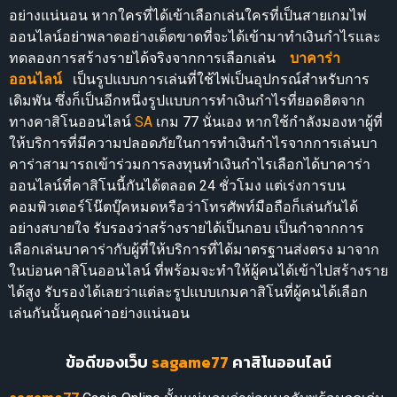
อย่างแน่นอน หากใครที่ได้เข้าเลือกเล่นใครที่เป็นสายเกมไพ่
ออนไลน์อย่าพลาดอย่างเด็ดขาดที่จะได้เข้ามาทำเงินกำไรและ
ทดลองการสร้างรายได้จริงจากการเลือกเล่น
บาคาร่า
ออนไลน์
เป็นรูปแบบการเล่นที่ใช้ไพ่เป็นอุปกรณ์สำหรับการ
เดิมพัน ซึ่งก็เป็นอีกหนึ่งรูปแบบการทำเงินกำไรที่ยอดฮิตจาก
ทางคาสิโนออนไลน์
SA
เกม 77 นั่นเอง หากใช้กำลังมองหาผู้ที่
ให้บริการที่มีความปลอดภัยในการทำเงินกำไรจากการเล่นบา
คาร่าสามารถเข้าร่วมการลงทุนทำเงินกำไรเลือกได้บาคาร่า
ออนไลน์ที่คาสิโนนี้กันได้ตลอด 24 ชั่วโมง แต่เร่งการบน
คอมพิวเตอร์โน๊ตบุ๊คหมดหรือว่าโทรศัพท์มือถือก็เล่นกันได้
อย่างสบายใจ รับรองว่าสร้างรายได้เป็นกอบ เป็นกำจากการ
เลือกเล่นบาคาร่ากับผู้ที่ให้บริการที่ได้มาตรฐานส่งตรง มาจาก
ในบ่อนคาสิโนออนไลน์ ที่พร้อมจะทำให้ผู้คนได้เข้าไปสร้างราย
ได้สูง รับรองได้เลยว่าแต่ละรูปแบบเกมคาสิโนที่ผู้คนได้เลือก
เล่นกันนั้นคุณค่าอย่างแน่นอน
ข้อดีของเว็บ
sagame77
คาสิโนออนไลน์