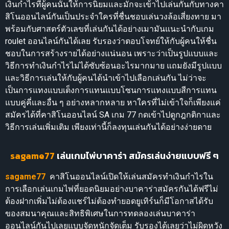
เงินกำไรที่ผู้คนนั้นให้การนิยมและมักจะเข้าไปเล่นกันกับทางคา
สิโนออนไลน์กันเป็นประจำใครที่ชื่นชอบเล่นวงล้อเสี่ยงทาย มา
พร้อมกับศาสตร์ตัวเลขที่เล่นกันได้อย่างเมามันแนะนำกับเกม
roulet
ออนไลน์กันได้เลย รับรองว่าตอบโจทย์ให้กับผู้คนให้ชื่น
ชอบในการสร้างรายได้อย่างแน่นอน เพราะว่าเป็นรูปแบบและ
วิธีการทำเงินกำไรไม่ได้ซับซ้อนอะไรมากมาย แถมยังมีรูปแบบ
และวิธีการเล่นให้กับผู้คนได้นำเข้าไปเลือกเล่นกัน ไม่ว่าจะ
เป็นการแทงแบบเต็งการแทนแบบโซนการแทงแบบสีการแทน
แบบคู่คี่และอื่น ๆ อย่างหลากหลาย หาใครที่ไม่เข้าใจก็เพียงแค่
สมัครได้ที่คาสิโนออนไลน์
SA
เกม 77 กดเข้าไปดูกฎกติกาและ
วิธีการเล่นเพิ่มเติม เพียงเท่านี้ก็ลงทุนเล่นกันได้อย่างง่ายดาย
sagame77
เล่นเกมไพ่บาคาร่า สมัครเล่นง่ายแบบฟรี ๆ
sagame
77
คาสิโนออนไลน์เปิดให้เล่นสมัครทำเงินกำไรใน
การเลือกเล่นเกมไพ่ที่ยอดนิยมอย่างบาคาร่าสมัครกันได้ฟรีไม่
ต้องฝากเพิ่มไม่ต้องแชร์ไม่ต้องทำยอดยูเทิร์นก็มีโอกาสได้รับ
ของสมนาคุณและสิทธิพิเศษในการทดลองเล่นบาคาร่า
ออนไลน์กันไปเลยแบบจัดหนักจัดเต็ม รับรองได้เลยว่าไม่ผิดหวัง