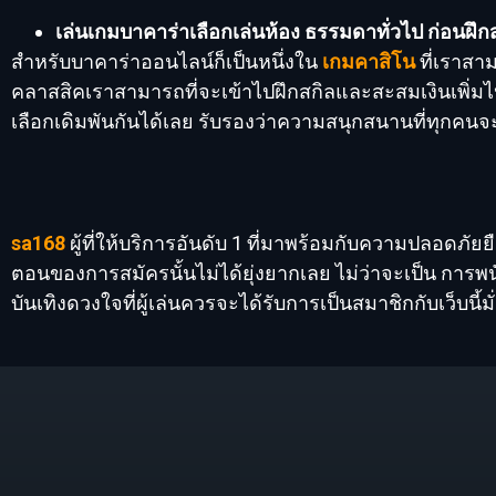
เล่นเกมบาคาร่าเลือกเล่นห้อง ธรรมดาทั่วไป ก่อนฝึก
สำหรับบาคาร่าออนไลน์ก็เป็นหนึ่งใน
เกมคาสิโน
ที่เราสา
คลาสสิคเราสามารถที่จะเข้าไปฝึกสกิลและสะสมเงินเพิ่มไปไ
เลือกเดิมพันกันได้เลย รับรองว่าความสนุกสนานที่ทุกคนจะไ
sa
168
ผู้ที่ให้บริการอันดับ 1 ที่มาพร้อมกับความปลอดภัย
ตอนของการสมัครนั้นไม่ได้ยุ่งยากเลย ไม่ว่าจะเป็น การพนั
บันเทิงดวงใจที่ผู้เล่นควรจะได้รับการเป็นสมาชิกกับเว็บนี