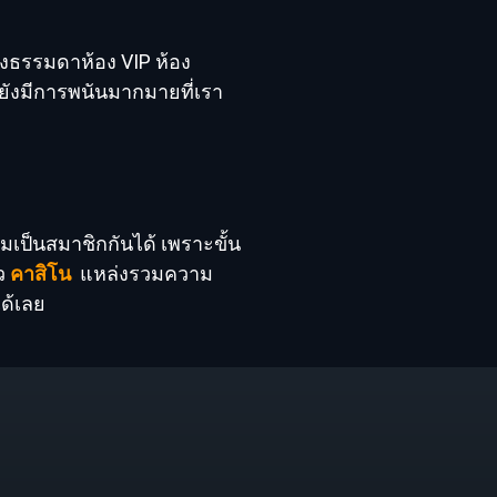
ห้องธรรมดาห้อง
VIP
ห้อง
ยังมีการพนันมากมายที่เรา
วมเป็นสมาชิกกันได้ เพราะขั้น
ยว
คาสิโน
แหล่งรวมความ
ได้เลย