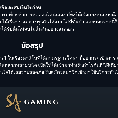
สกิล สะสมเงินไปก่อน
มารถที่จะ ทำการทดลองได้นั่นเอง มีทั้งให้เลือกลงทุนแบบ
ด้เรื่อย ๆ และลงทุนกันได้แบบไม่มีขั้นต่ำ
และนอกจากนี้ก็
ด้รับนั้นไม่จบไม่สิ้นกันอย่างแน่นอน
ข้อสรุป
ยืน 1 ในเรื่องคาสิโนที่ได้มาตรฐาน ใคร ๆ ก็อยากจะเข้ามาร่
นหลากหลายชนิด เปิดให้ได้เข้ามาทำเงินกำไรกันที่นี่ที่เดี
้มั่นใจได้เลยว่าปลอดภัย รีบสมัครสมาชิกเข้ามาใช้บริการกัน