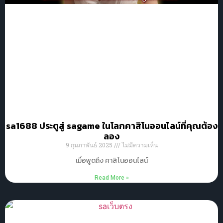
sa1688 ประตูสู่ sagame ในโลกคาสิโนออนไลน์ที่คุณต้อง
ลอง
9 กุมภาพันธ์ 2025
ไม่มีความเห็น
เมื่อพูดถึง คาสิโนออนไลน์
Read More »