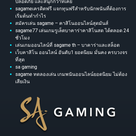
ปลอดภัย และสนุกกว่าที่เคย
sagameเครดิตฟรี แจกทุนฟรีสำหรับนักพนันที่ต้องการ
เริ่มต้นทำกำไร
สมัครเล่น sagame – คาสิโนออนไลน์สุดมันส์
sagame77 เล่นเกมรูเล็ตบาคาร่าคาสิโนสด ได้ตลอด 24
ชั่วโมง
เล่นเกมออนไลน์ที่ sagame th – บาคาร่าและสล็อต
เว็บคาสิโน ออนไลน์ อันดับ1 ยอดนิยม มั่นคง ครบวงจร
ที่สุด
sa gaming
sagame ทดลองเล่น เกมพนันออนไลน์ยอดนิยม ไม่ต้อง
เสียเงิน