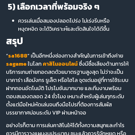
5) เลือกเวลาที่พร้อมจริง ๆ
ควรเล่นเมื่อสมองปลอดโปร่ง ไม่เร่งรีบหรือ
หงุดหงิด จะได้วิเคราะห์และตัดสินใจได้ดีขึ้น
สรุป
“
sa1688
” เป็นอีกหนึ่งช่องทางสำคัญในการเข้าถึงค่าย
sagame
ในโลก
คาสิโนออนไลน์
ซึ่งมีชื่อเสียงด้านการให้
บริการเกมถ่ายทอดสดด้วยมาตรฐานสูงสุด ไม่ว่าจะเป็น
บาคาร่า เสือมังกร รูเล็ต หรือไฮโล จุดเด่นอยู่ที่การใช้ระบบ
ฝากถอนอัตโนมัติ โปรโมชันมากมาย และทีมงานพร้อม
ตอบสนองตลอด 24 ชั่วโมง เหมาะสำหรับผู้เล่นทุกระดับ
ตั้งแต่มือใหม่หัดเล่นจนถึงมือโปรที่ต้องการสัมผัส
บรรยากาศบ่อนระดับ VIP ผ่านหน้าจอ
อย่างไรก็ตาม การเล่นคาสิโนให้ได้ทั้งความสนุกและกำไร
ควรมีการวางแผนงบประมาณ ชนะแล้วควรรู้จักหยุด หรือ