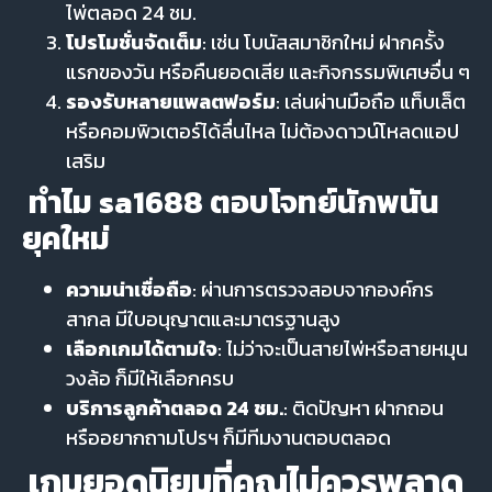
ไพ่ตลอด 24 ชม.
โปรโมชั่นจัดเต็ม
: เช่น โบนัสสมาชิกใหม่ ฝากครั้ง
แรกของวัน หรือคืนยอดเสีย และกิจกรรมพิเศษอื่น ๆ
รองรับหลายแพลตฟอร์ม
: เล่นผ่านมือถือ แท็บเล็ต
หรือคอมพิวเตอร์ได้ลื่นไหล ไม่ต้องดาวน์โหลดแอป
เสริม
ทำไม sa1688 ตอบโจทย์นักพนัน
ยุคใหม่
ความน่าเชื่อถือ
: ผ่านการตรวจสอบจากองค์กร
สากล มีใบอนุญาตและมาตรฐานสูง
เลือกเกมได้ตามใจ
: ไม่ว่าจะเป็นสายไพ่หรือสายหมุน
วงล้อ ก็มีให้เลือกครบ
บริการลูกค้าตลอด 24 ชม.
: ติดปัญหา ฝากถอน
หรืออยากถามโปรฯ ก็มีทีมงานตอบตลอด
เกมยอดนิยมที่คุณไม่ควรพลาด