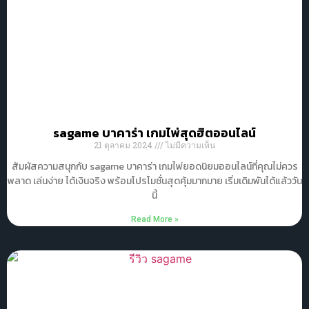
sagame บาคาร่า เกมไพ่สุดฮิตออนไลน์
21 ตุลาคม 2024
ไม่มีความเห็น
สัมผัสความสนุกกับ sagame บาคาร่า เกมไพ่ยอดนิยมออนไลน์ที่คุณไม่ควร
พลาด เล่นง่าย ได้เงินจริง พร้อมโปรโมชั่นสุดคุ้มมากมาย เริ่มเดิมพันได้แล้ววัน
นี้
Read More »