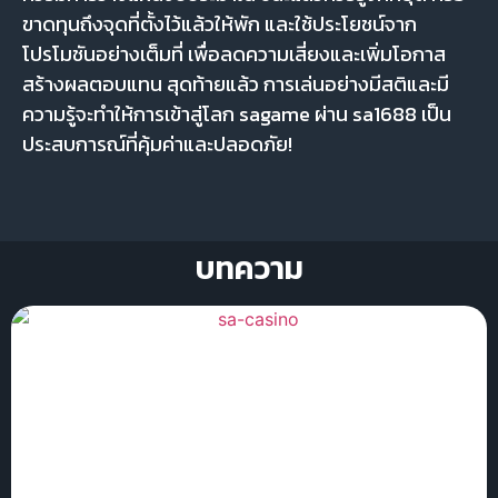
ขาดทุนถึงจุดที่ตั้งไว้แล้วให้พัก และใช้ประโยชน์จาก
โปรโมชันอย่างเต็มที่ เพื่อลดความเสี่ยงและเพิ่มโอกาส
สร้างผลตอบแทน สุดท้ายแล้ว การเล่นอย่างมีสติและมี
ความรู้จะทำให้การเข้าสู่โลก sagame ผ่าน sa1688 เป็น
ประสบการณ์ที่คุ้มค่าและปลอดภัย!
บทความ