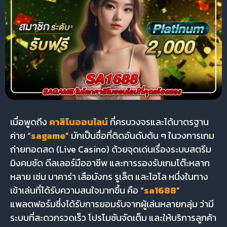
เมื่อพูดถึง
คาสิโนออนไลน์
ที่ครบวงจรและได้มาตรฐาน
ค่าย “
sagame
” มักเป็นชื่อที่ติดอันดับต้น ๆ ในวงการเกม
ถ่ายทอดสด (Live Casino) ด้วยจุดเด่นเรื่องระบบสตรีม
มิงคมชัด ดีลเลอร์มืออาชีพ และการรองรับเกมโต๊ะหลาก
หลาย เช่น บาคาร่า เสือมังกร รูเล็ต และไฮโล หนึ่งในทาง
เข้าเล่นที่ได้รับความสนใจมากขึ้น คือ “
sa1688
”
แพลตฟอร์มซึ่งได้รับการยอมรับจากผู้เล่นหลายกลุ่ม ว่ามี
ระบบที่สะดวกรวดเร็ว โปรโมชันจัดเต็ม และให้บริการลูกค้า