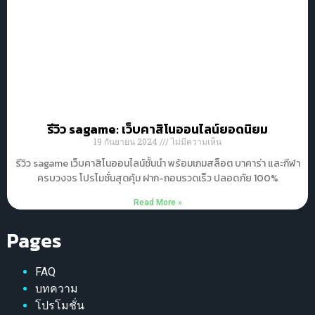
รีวิว sagame: เว็บคาสิโนออนไลน์ยอดนิยม
19 กันยายน 2024
ไม่มีความเห็น
รีวิว sagame เว็บคาสิโนออนไลน์ชั้นนำ พร้อมเกมสล็อต บาคาร่า และกีฬา
ครบวงจร โปรโมชั่นสุดคุ้ม ฝาก-ถอนรวดเร็ว ปลอดภัย 100%
Read More »
Pages
FAQ
บทความ
โปรโมชั่น