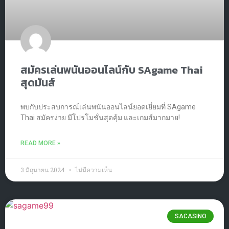
สมัครเล่นพนันออนไลน์กับ SAgame Thai
สุดมันส์
พบกับประสบการณ์เล่นพนันออนไลน์ยอดเยี่ยมที่ SAgame
Thai สมัครง่าย มีโปรโมชั่นสุดคุ้ม และเกมส์มากมาย!
READ MORE »
3 มิถุนายน 2024
ไม่มีความเห็น
SACASINO