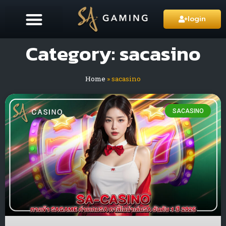
login
Category: sacasino
Home
»
sacasino
SACASINO