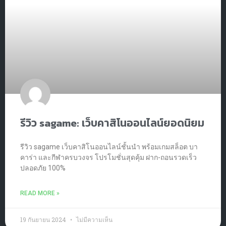
รีวิว sagame: เว็บคาสิโนออนไลน์ยอดนิยม
รีวิว sagame เว็บคาสิโนออนไลน์ชั้นนำ พร้อมเกมสล็อต บา
คาร่า และกีฬาครบวงจร โปรโมชั่นสุดคุ้ม ฝาก-ถอนรวดเร็ว
ปลอดภัย 100%
READ MORE »
19 กันยายน 2024
ไม่มีความเห็น