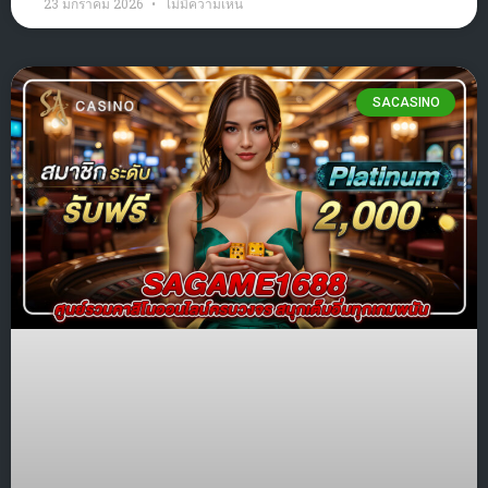
23 มกราคม 2026
ไม่มีความเห็น
SACASINO