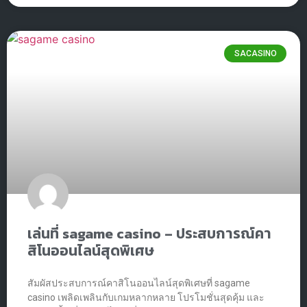
SACASINO
เล่นที่ sagame casino – ประสบการณ์คา
สิโนออนไลน์สุดพิเศษ
สัมผัสประสบการณ์คาสิโนออนไลน์สุดพิเศษที่ sagame
casino เพลิดเพลินกับเกมหลากหลาย โปรโมชั่นสุดคุ้ม และ