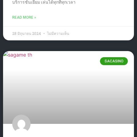
บริการชั้นเยี่ยม เล่นได้ทุกที่ทุกเวลา
READ MORE »
28 มิถุนายน 2024
ไม่มีความเห็น
SACASINO