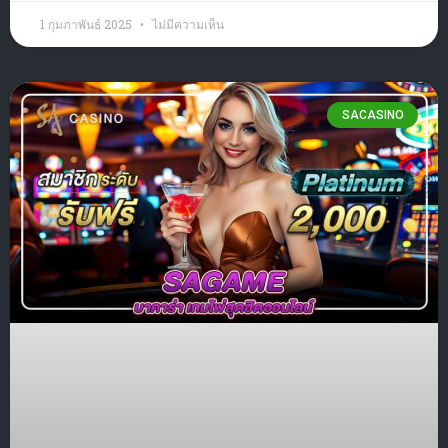
1 กุมภาพันธ์ 2025
ไม่มีความเห็น
SACASINO