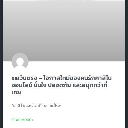
saเว็บตรง – โอกาสใหม่ของคนรักคาสิโน
ออนไลน์ มั่นใจ ปลอดภัย และสนุกกว่าที่
เคย
“คาสิโนออนไลน์” กลายเป็นห
READ MORE »