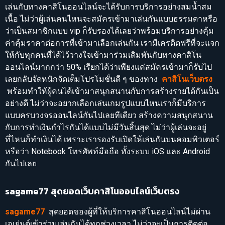
เล่นกับทางคาสิโนออนไลน์จะได้รับการบริการอย่างสมน้ำสม
เนื้อ ไม่ว่าผู้เล่นคนไหนจะสมัครเข้ามาเล่นกันแบบธรรมดาหรือ
ว่าเป็นสมาชิกแบบ
vip
ก็รับรองได้เลยว่าพร้อมบริการอย่างคุ้ม
ค่าคุ้มราคาต่อการที่เข้ามาเลือกเล่นกัน เรามีเครดิตฟรีที่จะแจก
ให้กับทุกคนที่ได้ไว้วางใจเข้ามาร่วมเดิมพันกับทางคาสิโน
ออนไลน์มากกว่า 50% เรียกได้ว่าเพียงแค่สมัครเข้ามาก็รับไป
เลยกลับจัดหนักจัดเต็มโปรโมชั่นดี ๆ ของทาง
คาสิโนเว็บตรง
พร้อมทำให้ผู้คนได้เข้ามาสนุกสนานกับการสร้างรายได้กันเป็น
อย่างดี ไม่ว่าจะอยากเลือกเล่นเกมรูปแบบไหนเราก็มีบริการ
แบบครบวงจรออนไลน์กันไปเลยทีเดียว สร้างความสนุกสนาน
กับการทำเงินกำไรกันได้แบบไม่มีวันสิ้นสุด ไม่ว่าผู้เล่นจะอยู่
ที่ไหนก็ทำเงินได้ เพราะเรารองรับเปิดให้เล่นกันบนคอมพิวเตอร์
หรือว่า
Notebook
โทรศัพท์มือถือ ทั้งระบบ
iOS
และ
Android
กันไปเลย
sagame77 สุดยอดเว็บคาสิโนออนไลน์เว็บตรง
sagame
77
สุดยอดของผู้ที่ให้บริการคาสิโนออนไลน์ไม่ผ่าน
เอเย่นต์เข้าร่วมเล่นกันได้ทุกช่วงเวลา ไม่ว่าจะเป็นการติดต่อ