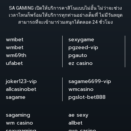
SA GAMING เปิดให้บริการคาสิโนแบบไม่อั้น ไม่ว่าจะช่วง
เวลาไหนก็พร้อมให้บริการทุกท่านอย่างเต็มที่ ไม่มีวันหยุด
สามารถที่จะเข้ามาร่วมสนุกได้ตลอด 24 ชั่วโมง
wmbet
sexygame
wmbet
pgzeed-vip
wm69th
pgauto
ufabet
ez casino
joker123-vip
sagame6699-vip
allcasinobet
wmcasino
sagame
pgslot-bet888
sagaming
ae sexy
wm casino
allbet
sexygaming
evo casino