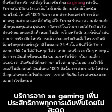
ขึ้นชื่อเรื่องบริการดีที่สุดในเอเชีย ต้อง
sa gaming
เท่านั้น
รับรองไม่มีผิดหวัง แต่เต็มไปด้วยข้อดีตามสไตล์เว็บพนัน
ออนไลน์ เว็บแท้ 100% ยิงตรงจากต่างประเทศ บริการด้วย
มาตรฐานสากล และที่สำคัญ มีใบรับรอง รับรองความปลอดภัย
เมื่อคุณลงทุนเล่น ผู้ชนะรางวัลคาสิโนเว็บตรงจะได้รับเงินจริง
สำหรับยอดคงเหลือทั้งหมด ไม่มีการโกงหรือหักเปอร์เซ็นต์ เล่น
ง่าย จ่ายจริง เปิดให้บริการแล้ว สะดวกรับเงินเมื่อไหร่เรายินดี
ต้อนรับทุกท่านเข้าสู่คาสิโนตลอด 24 ชั่วโมง ยินดีให้บริการ
ตลอด 365 วัน ไม่มีวันหยุด ไม่ว่าเทศกาลหรือเวลาใดๆ หากคุณ
ต้องการเงินเพื่อซื้อขนมปัง นม เนย หรือใช้จ่ายในงานเลี้ยง
แนะนำว่าเดิมพันที่นี่ต้องจ่ายตามใจท่าน ทุนไม่จม วางใจได้
เกมส์ไม่มีเอเย่นต์ เงินมั่นคง 100% ดังนั้นการจ่ายรางวัลให้ท่าน
คือจุดเด่นของเว็บไซต์ของเรา เรากล้ายืนยัน ใครเล่นชนะและ
ถอนกำไรทั้งหมด
บริการจาก sa gaming เพิ่ม
ประสิทธิภาพทุกการเดิมพันโดยไม่
สะดุด