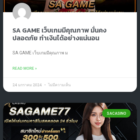
SA GAME เว็บเกมมีคุณภาพ มั่นคง
ปลอดภัย ทำเงินได้อย่างแน่นอน
SA GAME เว็บเกมมีคุณภาพ ม
READ MORE »
24 มกราคม 2024
ไม่มีความเห็น
SACASINO