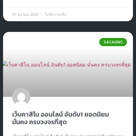
27 ตุลาคม 2023
ไม่มีความเห็น
SACASINO
เว็บคาสิโน ออนไลน์ อันดับ1 ยอดนิยม
มั่นคง ครบวงจรที่สุด