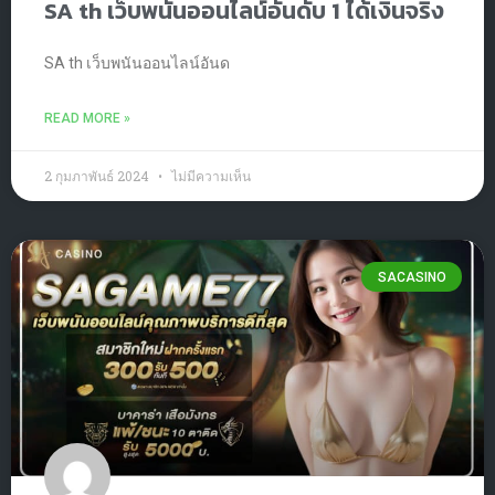
SA th เว็บพนันออนไลน์อันดับ 1 ได้เงินจริง
SA th เว็บพนันออนไลน์อันด
READ MORE »
2 กุมภาพันธ์ 2024
ไม่มีความเห็น
SACASINO