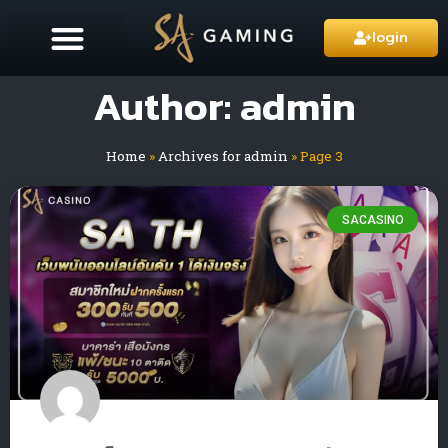
login
Author:
admin
Home
»
Archives for admin
»
Page 3
SACASINO