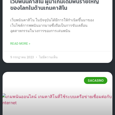
เว็บพนันคาสิโน ผู้นำเกมเดิมพันรายใหญ่
ของโลกในด้านเกมคาสิโน
เว็บพนันคาสิโน ในปัจจุบันได้มีการให้กำเนิดขึ้นมาของ
เว็บไซต์การพพนันมากมายซึ่งถือเป็นการขับเคลื่อน
อุตสาหกรรมในวงการของการเล่นพนัน
READ MORE »
9 กรกฎาคม 2023
ไม่มีความเห็น
SACASINO