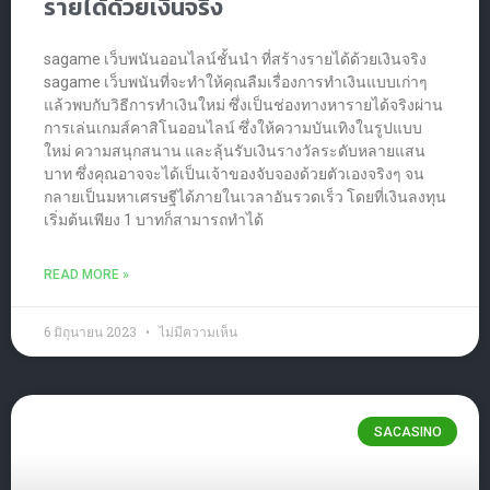
รายได้ด้วยเงินจริง
sagame เว็บพนันออนไลน์ชั้นนำ ที่สร้างรายได้ด้วยเงินจริง
sagame เว็บพนันที่จะทำให้คุณลืมเรื่องการทำเงินแบบเก่าๆ
แล้วพบกับวิธีการทำเงินใหม่ ซึ่งเป็นช่องทางหารายได้จริงผ่าน
การเล่นเกมส์คาสิโนออนไลน์ ซึ่งให้ความบันเทิงในรูปแบบ
ใหม่ ความสนุกสนาน และลุ้นรับเงินรางวัลระดับหลายแสน
บาท ซึ่งคุณอาจจะได้เป็นเจ้าของจับจองด้วยตัวเองจริงๆ จน
กลายเป็นมหาเศรษฐีได้ภายในเวลาอันรวดเร็ว โดยที่เงินลงทุน
เริ่มต้นเพียง 1 บาทก็สามารถทำได้
READ MORE »
6 มิถุนายน 2023
ไม่มีความเห็น
SACASINO