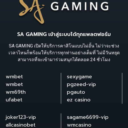
SA GAMING เข้าสู่ระบบได้ทุกแพลตฟอร์ม
SA GAMING เปิดให้บริการคาสิโนแบบไม่อั้น ไม่ว่าจะช่วง
เวลาไหนก็พร้อมให้บริการทุกท่านอย่างเต็มที่ ไม่มีวันหยุด
สามารถที่จะเข้ามาร่วมสนุกได้ตลอด 24 ชั่วโมง
wmbet
sexygame
wmbet
pgzeed-vip
wm69th
pgauto
ufabet
ez casino
joker123-vip
sagame6699-vip
allcasinobet
wmcasino