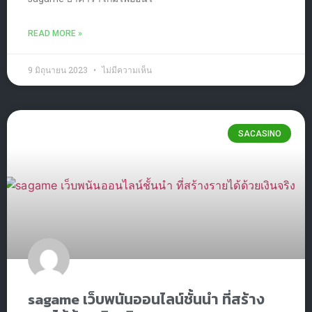
READ MORE »
9 มิถุนายน 2023
ไม่มีความเห็น
SACASINO
sagame เว็บพนันออนไลน์ชั้นนำ ที่สร้าง