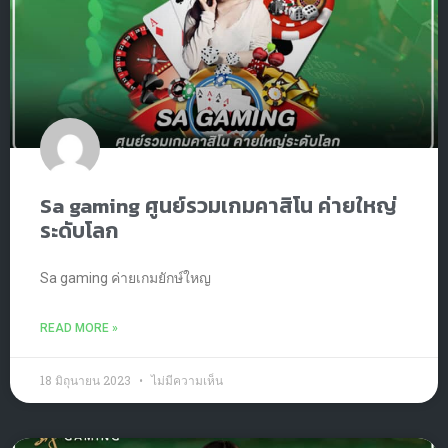
Sa gaming ศูนย์รวมเกมคาสิโน ค่ายใหญ่
ระดับโลก
Sa gaming ค่ายเกมยักษ์ใหญ
READ MORE »
18 มิถุนายน 2023
ไม่มีความเห็น