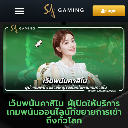
login
เว็บพนันคาสิโน ผู้เปิดให้บริการ
เกมพนันออนไลน์ที่ขยายการเข้า
ถึงทั่วโลก