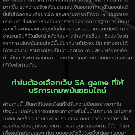
มากขึ้น แต่ความจริงแล้วยอดถอนเงินออกจากคาสิโนออนไลน์
นั้นไม่ได้ลดลงแต่อย่างใด และสถานการณ์โ
ควิด 19 เป็นตัวเร่ง
ให้เติบโต ซึ่งสอดคล้องกับเอกสารของจากภาครัฐว่าการเติบโต
ของเว็บพนันออนไลน์สูงขึ้นนั่นเอง และคุณสามารถเดิมพันตาม
จำนวนเงินที่มีในมือได้ แล้วค่อยๆ สร้างกำไรขึ้นมา ซึ่งประโยชน์
จากการเล่นพนันออนไลน์นั้นมีมากมายไม่ว่าจะเป็น สร้างรายได้
ได้จริงที่บ้าน สามารถเล่นเป็นงานอดิเรก งานเสริม หรือกระทั่ง
ยึดเป็นอาชีพได้ ผ่อนคลาย และยังเสริมสร้างความคิดสร้างสรรค์
ให้กับตัวท่านด้วย
ทำไมต้องเลือกเว็บ SA game ที่ให้
บริการเกมพนันออนไลน์
ค่ายเกมนี้ เป็นคาสิโนออนไลน์ที่ได้รับความนิยมอย่างมากใน
ปัจจุบัน เปิดให้บริการเกมของทางคาสิโนชั้นนำมากมาย มีทั้งคาสิ
โนสดและสล็อต โดยเฉพาะในส่วนของเกมบาคาร่า หากใครที่ชื่น
ชอบนั้นจะต้องถูกใจอย่างมาก เพราะจุดเด่นของค่ายนี้นั้น ทำมา
เพื่อคนไทยโดยเฉพาะกับระบบของตัวเว็บไซต์ซึ่งได้ออกแบบมา