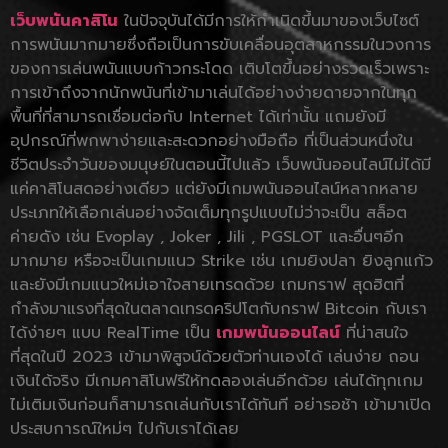
เว็บพนันคาสิโน
ในปัจจุบันได้มีการให้กำเนิดขึ้นมาของเว็บไซต์
การพนันมากมายซึ่งถือเป็นการขับเคลื่อนอุตสาหกรรมในวงการ
ของการเล่นพนันแบบก้าวกระโดด เติบโตขึ้นอย่างรวดเร็วเพราะ
การเข้าถึงจากนักพนันที่เข้ามาเล่นได้อย่างง่ายดายจากในทุก
พื้นที่ที่สามารถเชื่อมต่อกับ Internet ได้เท่านั้น แถมยังมี
อุปกรณ์ที่พกพาง่ายและสะดวกอย่างมือถือ ที่เป็นส่วนหนึ่งใน
ชีวิตประจำวันของมนุษย์ในตอนนี้ไปแล้ว เว็บพนันออนไลน์ไม่ได้มี
แค่คาสิโนสดอย่างเดียว แต่ยังมีเกมพนันออนไลน์หลากหลาย
ประเภทให้เลือกเล่นอย่างจัดเต็มทุกรูปแบบไม่ว่าจะเป็น สล็อต
ค่ายดัง เช่น Evoplay , Joker , Jili , PGSLOT และอื่นๆอีก
มากมาย หรือจะเป็นเกมแนว Strike เช่น เกมยิงปลา ยิงลูกแก้ว
และยังมีเกมแนวใหม่เอาใจสายเทรดด้วย เกมกราฟ สุดฮิตที่
กำลังมาแรงที่สุดในตลาดเทรดคริปโตกับกราฟ Bitcoin กับเรา
ได้ง่ายๆ แบบ RealTime เป็น
เกมพนันออนไลน์
ที่น่าสนใจ
ที่สุดในปี 2023 เข้ามาพิสูจน์ด้วยตัวท่านเองได้ เล่นง่าย ถอน
เงินได้จริง มีเกมคาสิโนฟรีให้ทดลองเล่นอีกด้วย เล่นได้ทุกเกม
ไม่เติมเงินก่อนก็สามารถเล่นกับเราได้ทันที อย่ารอช้า เข้ามาเปิด
ประสบการณ์ใหม่ๆ ไปกับเราได้เลย