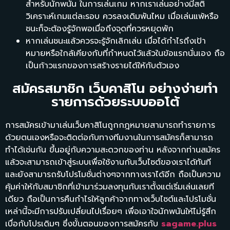
สำหรับนักพนัน ในการเล่นเกม หากเราเล่นอย่างมีสติ
วิเคราะห์เกมแต่ละรอบ ควรลงเดิมพันไหม เมื่อเล่นแพ้หรือ
ชนะก็จะต้องรู้จักพอเมื่อถึงจุดที่ควรหยุดพัก
หากเล่นชนะแล้วควรจะรู้จักเลิกเล่น เมื่อได้กำไรถึงเป้า
หมายหรือใกล้เคียงกับที่กำหนดไว้แล้วในข้อแรกนั่นเอง ถือ
เป็นก้าวแรกของการสร้างรายได้ให้กับตัวเอง
สมัครสมาชิก เว็บคาสิโน อย่างง่ายทำ
รายการด้วยระบบออโต้
การสมัครเข้ามาเล่นเว็บคาสิโนถูกกฎหมายสามารถทำรายการ
ด้วยตนเองหรือจะติดต่อกับทางทีมงานในการสมัครก็สามารถ
ทำได้เช่นกัน ขึ้นอยู่กับความสะดวกของท่าน หลังจากท่านสมัคร
แล้วจะสามารถเข้าสู่ระบบเพื่อใช้งานกับเว็บไซต์ของเราได้ทันที
และยังสามารถรับโปรโมชั่นต่างๆจากทางเราได้อีก ถือเป็นความ
คุ้มค่าให้กับสมาชิกที่เข้ามาร่วมลงทุนกับเราตั้งแต่เริ่มเล่นเลยที
เดียว ถือเป็นการคืนกำไรให้ลูกค้าจากทางเว็บไซต์และโปรโมชั่น
เหล่านี้จะมีการปรับเปลี่ยนไปเรื่อยๆ เพื่อเอาใจนักพนันให้ไม่รู้สึก
เบื่อกับโปรเดิมๆ ซึ่งขั้นตอนของการสมัครกับ
sagame.plus