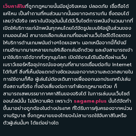
เว็บคาสิโน
ที่ถูกกฎหมายนั้นมีอยู่จริงเหรอ ปลอดภัย เชื่อถือได้
แค่ไหน เป็นคำถามที่คนส่วนมากนั้นอยากจะทราบกัน ซึ่งตอบได้
เลยว่ามีจริง เพราะในปัจจุบันนั้นได้มีเว็บไซต์การพนันจำนวนมากที่
เปิดให้บริการแก่นักพนันทุกคนโดยได้จัดรูปแบบให้อยู่ในส่วนของ
เกมออนไลน์ สามารถเลือกเล่นเกมที่ชอบผ่านเว็บไซต์ได้โดยตรง
ให้บริการด้านเกมพนันต่างๆโดยเฉพาะ นอกเหนือจากนี้ก็ยังมี
เกมอีกมากมายหลายเกมให้เลือกเล่นอีกด้วย และยังสามารถเข้า
มาใช้บริการได้จากทั่วทุกมุมโลก เปิดใช้งานได้ในมือถือผ่านเว็บ
เบราว์เซอร์หรืออุปกรณ์ของคุณที่สามารถเชื่อมต่อกับ Internet
ได้ทันที สิ่งที่เห็นข้อแตกต่างชัดเจนนอกจากความสะดวกสบายใน
การใช้งานก็คือ ผู้เล่นไม่ต้องเดินทางเพื่อออกนอกประเทศไปเล่น
ถึงสถานที่จริง ทั้งยังเสี่ยงต่อการทำผิดกฎหมายด้วย ก็
สามารถเสพบรรยากาศคาสิโนของจริงได้ ในการเล่นบนเว็บไซต์
ออนไลน์นั้น ไม่มีความผิด เพราะว่า
sagame.plus
นั้นได้จัดทำ
ขึ้นมาอย่างถูกต้องในต่างประเทศ ที่ได้รับการคุ้มครองจากหน่วน
งานรัฐบาล ซึ่งกฎหมายของไทยจะไม่สามารถใช้จับคาสิโนหรือ
ตัวผู้เล่นนั้นๆ ได้แต่อย่างใด