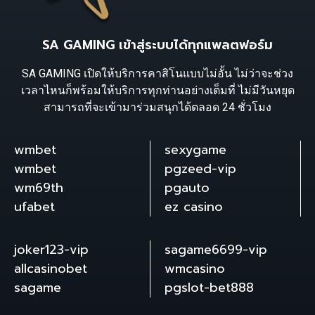
SA GAMING เข้าสู่ระบบได้ทุกแพลตฟอร์ม
SA GAMING เปิดให้บริการคาสิโนแบบไม่อั้น ไม่ว่าจะช่วง
เวลาไหนก็พร้อมให้บริการทุกท่านอย่างเต็มที่ ไม่มีวันหยุด
สามารถที่จะเข้ามาร่วมสนุกได้ตลอด 24 ชั่วโมง
wmbet
sexygame
wmbet
pgzeed-vip
wm69th
pgauto
ufabet
ez casino
joker123-vip
sagame6699-vip
allcasinobet
wmcasino
sagame
pgslot-bet888