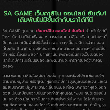
SA GAME เว็บคาสิโน ออนไลน์ อันดับ1
เดิมพันไม่มีขั้นต่ำกับเราได้ที่นี่
SA GAME สุดยอด
เว็บคาสิโน ออนไลน์ อันดับ1
เป็นเว็บไซต์ที่
ใครๆ ก็กล่าวถึงในเรื่องของการเล่นเกมคาสิโน หรือเกมต่างๆ ที่
มีทุกประเภทเดิมพันไม่มีขั้นต่ำ เพราะทางเว็บเรามีการฝาก-ถอน
ที่ไม่เกิน 3 นาที มีเกมให้เลือกเล่นมากมายแถมมีการฝากไม่มีขั้น
ต่ำ หรือเริ่มต้นเพียง 1 บาทเท่านั้น เพราะฉะนั้นทางเว็บไซต์ของ
เราก็ได้มีการเปลี่ยนแปลงและพัฒนาปัญหาจากในอดีตมาโดย
ตลอด
การเล่นเกมคาสิโนในสมัยก่อนนั้น ทุกคนจะต้องไปหาเล่นเกมไพ่
ตามงานหมู่บ้าน หรือผู้เฒ่าผู้แก่ที่ได้มีการชุมนุมในแต่ละวัน และใน
สมัยโบราณจะมีผู้ชายเข้ามาเล่นกันเยอะที่สุด มากกว่าผู้หญิงอีก
ด้วย เป็นเหมือนความบันเทิงที่ทำให้ผู้คนได้มาพบปะกันในสมัยนั้น
นั่นเอง ซึ่งจะมีอุปกรณ์ในการเล่นอย่างเช่นไพ่ กับ ไฮโลกันบ้าง
ตามที่ตกลงกัน และจะมีการจับกลุ่มครั้งละหลายๆ คน ซึ่งปัญหา