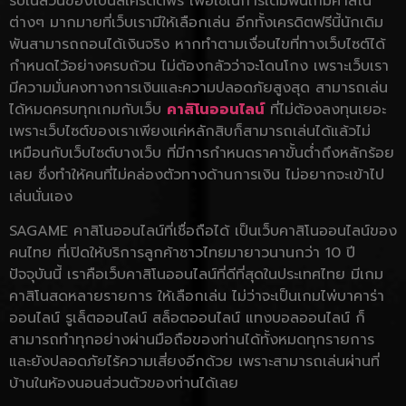
รับในส่วนของโบนัสเครดิตฟรี เพื่อใช้ในการเดิมพันเกมคาสิโน
ต่างๆ มากมายที่เว็บเรามีให้เลือกเล่น อีกทั้งเครดิตฟรีนี้นักเดิม
พันสามารถถอนได้เงินจริง หากทำตามเงื่อนไขที่ทางเว็บไซต์ได้
กำหนดไว้อย่างครบถ้วน ไม่ต้องกลัวว่าจะโดนโกง เพราะเว็บเรา
มีความมั่นคงทางการเงินและความปลอดภัยสูงสุด สามารถเล่น
ได้หมดครบทุกเกมกับเว็บ
คาสิโนออนไลน์
ที่ไม่ต้องลงทุนเยอะ
เพราะเว็บไซต์ของเราเพียงแค่หลักสิบก็สามารถเล่นได้แล้วไม่
เหมือนกับเว็บไซต์บางเว็บ ที่มีการกำหนดราคาขั้นต่ำถึงหลักร้อย
เลย ซึ่งทำให้คนที่ไม่คล่องตัวทางด้านการเงิน ไม่อยากจะเข้าไป
เล่นนั่นเอง
SAGAME คาสิโนออนไลน์ที่เชื่อถือได้ เป็นเว็บคาสิโนออนไลน์ของ
คนไทย ที่เปิดให้บริการลูกค้าชาวไทยมายาวนานกว่า 10 ปี
ปัจจุบันนี้ เราคือเว็บคาสิโนออนไลน์ที่ดีที่สุดในประเทศไทย มีเกม
คาสิโนสดหลายรายการ ให้เลือกเล่น ไม่ว่าจะเป็นเกมไพ่บาคาร่า
ออนไลน์ รูเล็ตออนไลน์ สล็อตออนไลน์ แทงบอลออนไลน์ ก็
สามารถทำทุกอย่างผ่านมือถือของท่านได้ทั้งหมดทุกรายการ
และยังปลอดภัยไร้ความเสี่ยงอีกด้วย เพราะสามารถเล่นผ่านที่
บ้านในห้องนอนส่วนตัวของท่านได้เลย