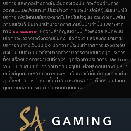
บริการ และทุกอย่างภายในเว็บตรงเองนั้น ก็จะต้องผ่านการ
ออกแบบและพัฒนามาเป็นอย่างดี ก่อนจะนำเปิดให้ผู้เล่นเข้ามาใช้
บริการ เพื่อให้ทันสมัยของเทคโนโลยีในปัจจุบัน รวมถึงเกมพนัน
ภายในเว็บก็เป็นเกมที่นำมาจากค่ายเกมชั้นนำเท่านั้น เพราะหาก
ทาง
sa casino
ให้ความสำคัญในด้านนี้ ก็จะส่งผลให้นักพนัน
เลือกที่จะไว้วางใจถึงความมั่นคง เชื่อถือได้ แล้วสมัครเข้ามาใช้
บริการกับทางเว็บนั่นเอง นอกจากนี้ระบบทำรายการของตัวเว็บ
ยังเป็นแบบอัตโนมัติที่สามารถทำรายการด้วยตนเองทุกประการ
ทั้งในเรื่องของการฝาเงินที่รองรับทุกช่องทางธนาคาร และ True
Wallet ที่นิยมใช้กันอย่างมากในปัจจุบัน เผื่อผลักดันนักพนันหน้า
ใหม่ที่มีทุนน้อยให้ได้เข้ามาลองเล่น เว็บไซต์ที่ดีนั้นก็ต้องเข้าใจถึง
จุดนี้และไม่มีการกำหนดขั้นต่ำในการเดิมพันได้ เพื่อให้ตอบโจทย์
ทุกความต้องการแก่ตัวนักพนันได้นั่นเอง