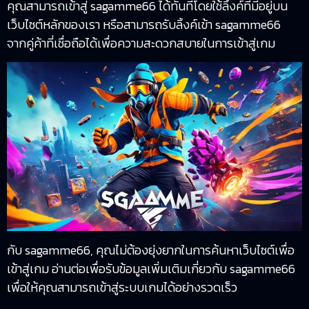
คุณสามารถเข้าสู่ sagamme66 ได้ทันทีโดยใช้ลิ้งค์ที่มีอยู่บน
เว็บไซต์หลักของเรา หรือสามารถรับลิ้งค์เข้า sagamme66
จากคู่ค้าที่เชื่อถือได้เพื่อความสะดวกสบายในการเข้าสู่เกม
กับ sagamme66, คุณไม่ต้องยุ่งยากในการค้นหาเว็บไซต์เพื่อ
เข้าสู่เกม อ่านต่อเพื่อรับข้อมูลเพิ่มเติมเกี่ยวกับ sagamme66
เพื่อให้คุณสามารถเข้าสู่ระบบเกมได้อย่างรวดเร็ว