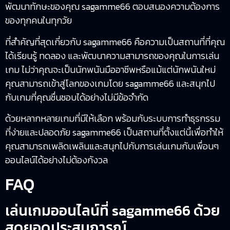
พัฒนาทักษะของคุณ sagamme66 ตอบสนองความต้องการ
ของทุกคนในทุกวัย
ที่สำคัญที่สุดเกี่ยวกับ sagamme66 คือความเป็นสถานที่ที่คุณ
ได้เรียนรู้ ทดลอง และพัฒนาความสามารถของคุณในการเล่น
เกม ไม่ว่าคุณจะเป็นนักพนันมืออาชีพหรือแม้แต่นักพนันใหม่
คุณสามารถเข้าสู่โลกของเกมโดย sagamme66 และสนุกไป
กับเกมที่คุณชื่นชอบได้อย่างไม่มีข้อจำกัด
ด้วยหลากหลายเกมที่มีให้เลือก พร้อมกับระบบการทำธุรกรรม
ที่ง่ายและปลอดภัย sagamme66 เป็นสถานที่ตั้งแต่นี้เพื่อทำให้
คุณสามารถเพลิดเพลินและสนุกไปกับการเล่นเกมกับเพื่อนๆ
ออนไลน์ได้อย่างไม่ต้องกังวล
FAQ
เล่นเกมออนไลน์ที่ sagamme66 ด้วย
สุดยอดประสบการณ์