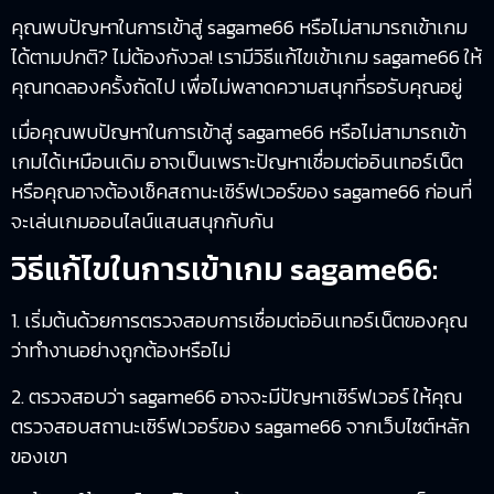
คุณพบปัญหาในการเข้าสู่ sagame66 หรือไม่สามารถเข้าเกม
ได้ตามปกติ? ไม่ต้องกังวล! เรามีวิธีแก้ไขเข้าเกม sagame66 ให้
คุณทดลองครั้งถัดไป เพื่อไม่พลาดความสนุกที่รอรับคุณอยู่
เมื่อคุณพบปัญหาในการเข้าสู่ sagame66 หรือไม่สามารถเข้า
เกมได้เหมือนเดิม อาจเป็นเพราะปัญหาเชื่อมต่ออินเทอร์เน็ต
หรือคุณอาจต้องเช็คสถานะเซิร์ฟเวอร์ของ sagame66 ก่อนที่
จะเล่นเกมออนไลน์แสนสนุกกับกัน
วิธีแก้ไขในการเข้าเกม sagame66:
1. เริ่มต้นด้วยการตรวจสอบการเชื่อมต่ออินเทอร์เน็ตของคุณ
ว่าทำงานอย่างถูกต้องหรือไม่
2. ตรวจสอบว่า sagame66 อาจจะมีปัญหาเซิร์ฟเวอร์ ให้คุณ
ตรวจสอบสถานะเซิร์ฟเวอร์ของ sagame66 จากเว็บไซต์หลัก
ของเขา