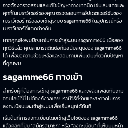
อาจต้องตรวจสอบและแก้ไขปัญหาทางเทคนิค เช่น ลบแคชและ
คุกกี้ในเบราว์เซอร์ของคุณ ตรวจสอบการอัปเดตเวอร์ชันของ
เบราว์เซอร์ หรือลองเข้าสู่ระบบ sagamme66 ในอุปกรณ์หรือ
เบราว์เซอร์ที่แตกต่างกัน
หากคุณยังพบปัญหาในการเข้าสู่ระบบ sagamme66 เมื่อลอง
ทุกวิธีแล้ว คุณสามารถติดต่อทีมสนับสนุนของ sagamme66
ได้ เพื่อขอความช่วยเหลือและสอบถามเพิ่มเติมเกี่ยวกับปัญหา
ที่คุณพบ
sagamme66 ทางเข้า
สำหรับผู้ที่ต้องการเข้าสู่ sagamme66 และเพลิดเพลินกับเกม
ออนไลน์ที่นี่ ไม่ต้องกังวลเลย! เรามีวิธีที่ง่ายและสะดวกในการ
ลงทะเบียนและเข้าสู่ระบบเพื่อเริ่มสนุกได้ทันที
เริ่มต้นที่การลงทะเบียนโดยเข้าสู่เว็บไซต์ของ sagamme66
แล้วคลิกที่ปุ่ม “สมัครสมาชิก” หรือ “ลงทะเบียน” ที่เห็นบนหน้า