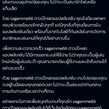
เล่นเกมบนอุปกรณ์ของคุณ ไม่ว่าจะเป็นสมาร์ทโฟนหรือ
แท็บเล็ต
โดย sagamme66 ดาวน์โหลดแอปพลิเคชัน คุณไม่ต้องพกพา
คอมพิวเตอร์ขนาดใหญ่ไปทุกที่ แต่มีทุกสิ่งที่คุณต้องการใน
แอปพลิเคชันเดียว พร้อมทั้งเทคโนโลยีที่ทันสมัยในการจัดการ
สมาชิกและเล่นเกมให้คุณได้อย่างราบรื่น
เพื่อความสะดวกรวดเร็ว sagamme66 ดาวน์โหลด
แอปพลิเคชัน ได้มีการออกแบบให้ใช้ง่าย ไม่ว่าคุณจะเป็นผู้เล่น
ใหม่หรือผู้เล่นประจำ คุณสามารถเรียนรู้ใช้งานและเข้าถึงเกมได้
อย่างรวดเร็ว
ด้วย sagamme66 ดาวน์โหลดแอปพลิเคชัน เกมโปรดของคุณ
จะอยู่ในมือของคุณตลอดเวลา ไม่ว่าจะเป็นสองเข่าท่ามกลาง
การเดินทางหรือเวลาว่างก็ตาม
อย่าพลาดโอกาสเพื่อสนุกกับเกมที่คุณรัก sagamme66
ดาวน์โหลดแอปพลิเคชันได้ที่เว็บไซต์หลักของ sagamme66