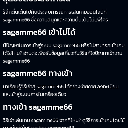
รู้สึกตื่นเต้นไปกับประสบการณ์การเล่นเกมออนไลน์ที่
sagamme66 ซึ่งความสนุกและความตื่นเต้นไม่แพ้ใคร
sagamme66 เข้าไม่ได้
มีปัญหาในการเข้าสู่ระบบ sagamme66 หรือไม่สามารถเข้าเกม
ได้ใช่ไหม? อ่านต่อเพื่อรับข้อมูลเกี่ยวกับวิธีแก้ไขปัญหาเข้าเกม
sagamme66
sagamme66 ทางเข้า
มาเรียนรู้วิธีเข้าสู่ sagamme66 ได้อย่างง่ายดาย ลงทะเบียน
และเข้าสู่ระบบภายในเครื่องเดียว
ทางเข้า sagamme66
วิธีเข้าเล่นเกม sagamme66 จากที่ไหน? ดูวิธีการเข้าเกมโดยใช้
ทางเข้าที่ให้บริการโดย sagamme66