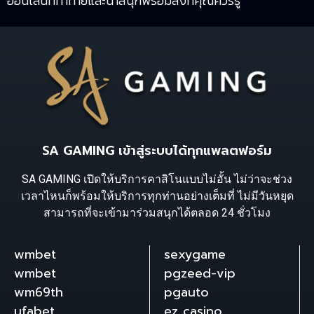
ออนไลน์ที่ท้าทายและน่าสนุกพร้อมสิ่งที่คุณควรรู้
SA GAMING เข้าสู่ระบบได้ทุกแพลตฟอร์ม
SA GAMING เปิดให้บริการคาสิโนแบบไม่อั้น ไม่ว่าจะช่วง
เวลาไหนก็พร้อมให้บริการทุกท่านอย่างเต็มที่ ไม่มีวันหยุด
สามารถที่จะเข้ามาร่วมสนุกได้ตลอด 24 ชั่วโมง
wmbet
sexygame
wmbet
pgzeed-vip
wm69th
pgauto
ufabet
ez casino