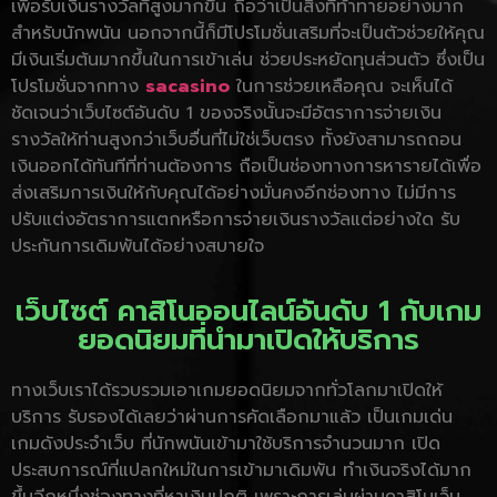
เพื่อรับเงินรางวัลที่สูงมากขึ้น ถือว่าเป็นสิ่งที่ท้าทายอย่างมาก
สำหรับนักพนัน นอกจากนี้ก็มีโปรโมชั่นเสริมที่จะเป็นตัวช่วยให้คุณ
มีเงินเริ่มต้นมากขึ้นในการเข้าเล่น ช่วยประหยัดทุนส่วนตัว ซึ่งเป็น
โปรโมชั่นจากทาง
sacasino
ในการช่วยเหลือคุณ จะเห็นได้
ชัดเจนว่าเว็บไซต์อันดับ 1 ของจริงนั้นจะมีอัตราการจ่ายเงิน
รางวัลให้ท่านสูงกว่าเว็บอื่นที่ไม่ใช่เว็บตรง ทั้งยังสามารถถอน
เงินออกได้ทันทีที่ท่านต้องการ ถือเป็นช่องทางการหารายได้เพื่อ
ส่งเสริมการเงินให้กับคุณได้อย่างมั่นคงอีกช่องทาง ไม่มีการ
ปรับแต่งอัตราการแตกหรือการจ่ายเงินรางวัลแต่อย่างใด รับ
ประกันการเดิมพันได้อย่างสบายใจ
เว็บไซต์ คาสิโนออนไลน์อันดับ 1 กับเกม
ยอดนิยมที่นำมาเปิดให้บริการ
ทางเว็บเราได้รวบรวมเอาเกมยอดนิยมจากทั่วโลกมาเปิดให้
บริการ รับรองได้เลยว่าผ่านการคัดเลือกมาแล้ว เป็นเกมเด่น
เกมดังประจำเว็บ ที่นักพนันเข้ามาใช้บริการจำนวนมาก เปิด
ประสบการณ์ที่แปลกใหม่ในการเข้ามาเดิมพัน ทำเงินจริงได้มาก