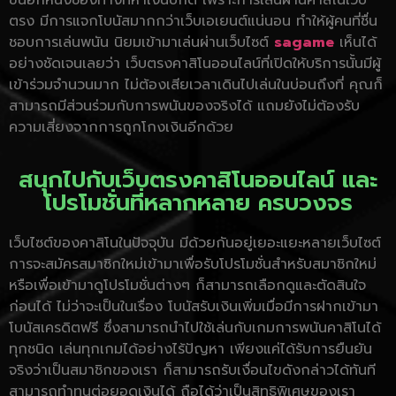
ขึ้นอีกหนึ่งช่องทางที่หาเงินปกติ เพราะการเล่นผ่านคาสิโนเว็บ
ตรง มีการแจกโบนัสมากกว่าเว็บเอเยนต์แน่นอน ทำให้ผู้คนที่ชื่น
ชอบการเล่นพนัน นิยมเข้ามาเล่นผ่านเว็บไซต์
sagame
เห็นได้
อย่างชัดเจนเลยว่า เว็บตรงคาสิโนออนไลน์ที่เปิดให้บริการนั้นมีผู้
เข้าร่วมจำนวนมาก ไม่ต้องเสียเวลาเดินไปเล่นในบ่อนถึงที่ คุณก็
สามารถมีส่วนร่วมกับการพนันของจริงได้ แถมยังไม่ต้องรับ
ความเสี่ยงจากการถูกโกงเงินอีกด้วย
สนุกไปกับเว็บตรงคาสิโนออนไลน์ และ
โปรโมชั่นที่หลากหลาย ครบวงจร
เว็บไซต์ของคาสิโนในปัจจุบัน มีด้วยกันอยู่เยอะแยะหลายเว็บไซต์
การจะสมัครสมาชิกใหม่เข้ามาเพื่อรับโปรโมชั่นสำหรับสมาชิกใหม่
หรือเพื่อเข้ามาดูโปรโมชั่นต่างๆ ก็สามารถเลือกดูและตัดสินใจ
ก่อนได้ ไม่ว่าจะเป็นในเรื่อง โบนัสรับเงินเพิ่มเมื่อมีการฝากเข้ามา
โบนัสเครดิตฟรี ซึ่งสามารถนำไปใช้เล่นกับเกมการพนันคาสิโนได้
ทุกชนิด เล่นทุกเกมได้อย่างไร้ปัญหา เพียงแค่ได้รับการยืนยัน
จริงว่าเป็นสมาชิกของเรา ก็สามารถรับเงื่อนไขดังกล่าวได้ทันที
สามารถทำทุนต่อยอดเงินได้ ถือได้ว่าเป็นสิทธิพิเศษของเรา